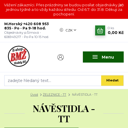
Vážení zákazníci. Přes prázdniny se budou posílat objednávky jen
jednou týdně a to vždy každou středu. Od 6.7. do 31.8. Děkuji za
pochopení.
M.Horský +420 608 953
835 - Po - Pa 9-18 hod.
0
ks
CZK
0,00 Kč
Objednávky p.Šímová -
606949217 - Po-Pa 10-15 hod.
Menu
Hledat
Úvod
ŽELEZNICE - TT
NÁVĚSTIDLA - TT
NÁVĚSTIDLA -
TT