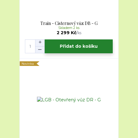
Train - Cisternový vůz DB - G
Skladem 2 ks
2 299 Kč
/
ks
Přidat do košíku
Novinka