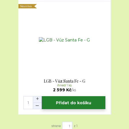
Novinka
LGB - Vůz Santa Fe - G
ihned 1 ks
2 599 Kč
/
ks
Přidat do košíku
strana
z 1