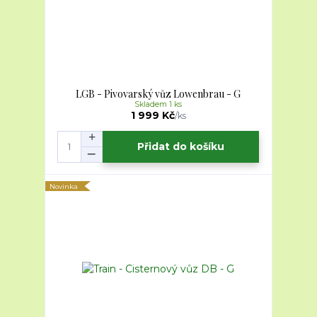
LGB - Pivovarský vůz Lowenbrau - G
Skladem 1 ks
1 999 Kč
/
ks
Přidat do košíku
Novinka