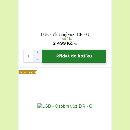
LGB - Vložený vůz ICE - G
ihned 1 ks
2 499 Kč
/
ks
Přidat do košíku
Novinka