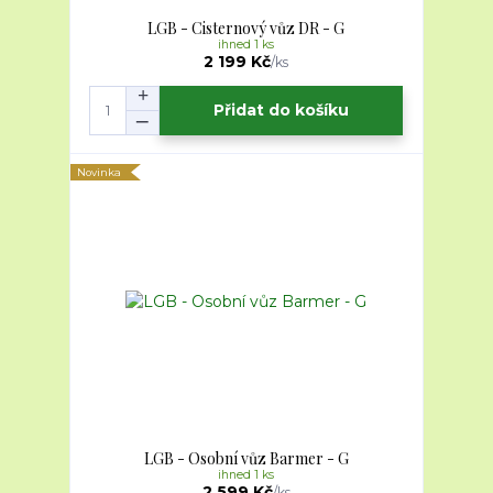
LGB - Cisternový vůz DR - G
ihned 1 ks
2 199 Kč
/
ks
Přidat do košíku
Novinka
LGB - Osobní vůz Barmer - G
ihned 1 ks
2 599 Kč
/
ks