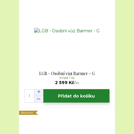
LGB - Osobní vůz Barmer - G
ihned 1 ks
2 599 Kč
/
ks
Přidat do košíku
Novinka