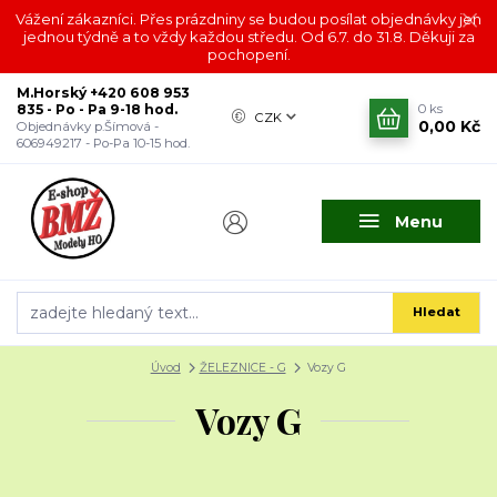
Vážení zákazníci. Přes prázdniny se budou posílat objednávky jen
jednou týdně a to vždy každou středu. Od 6.7. do 31.8. Děkuji za
pochopení.
M.Horský +420 608 953
835 - Po - Pa 9-18 hod.
0
ks
CZK
0,00 Kč
Objednávky p.Šímová -
606949217 - Po-Pa 10-15 hod.
Menu
Hledat
Úvod
ŽELEZNICE - G
Vozy G
Vozy G