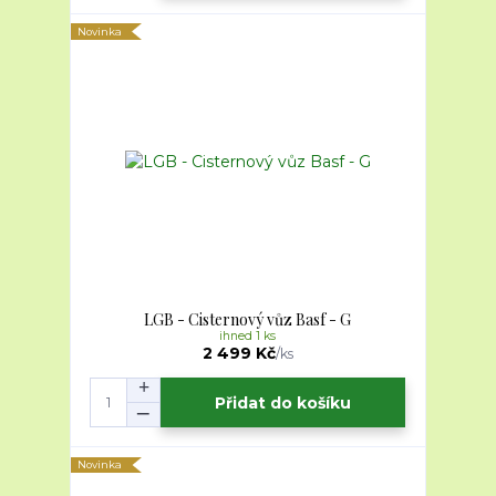
Novinka
LGB - Cisternový vůz Basf - G
ihned 1 ks
2 499 Kč
/
ks
Přidat do košíku
Novinka