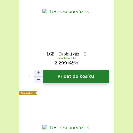
LGB - Osobní vůz - G
Skladem 1 ks
2 299 Kč
/
ks
Přidat do košíku
Novinka