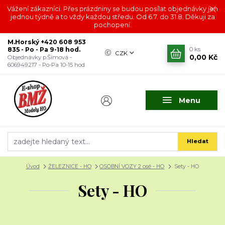
Vážení zákazníci. Přes prázdniny se budou posílat objednávky jen
jednou týdně a to vždy každou středu. Od 6.7. do 31.8. Děkuji za
pochopení.
M.Horský +420 608 953
835 - Po - Pa 9-18 hod.
0
ks
CZK
0,00 Kč
Objednávky p.Šímová -
606949217 - Po-Pa 10-15 hod.
Menu
Hledat
Úvod
ŽELEZNICE - HO
OSOBNÍ VOZY 2 osé - HO
Sety - HO
Sety - HO