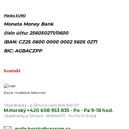
Platba EURO
Moneta Money Bank
číslo účtu: 256050271/0600
IBAN: CZ25 0600 0000 0002 5605 0271
BIC: AGBACZPP
Kontakt
Bazar modelové železnice
Objednávky - p.Šímová +420 606 949 217
M.Horský +420 608 953 835 - Po - Pa 9-18 hod.
Objednávky p.Šímová - 606949217 - Po-Pa 10-15 hod.
malin.horsky@seznam.cz