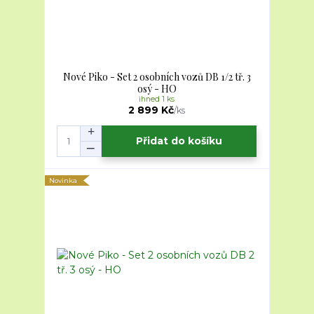
Nové Piko - Set 2 osobních vozů DB 1/2 tř. 3
osý - HO
ihned 1 ks
2 899 Kč
/
ks
Přidat do košíku
Novinka