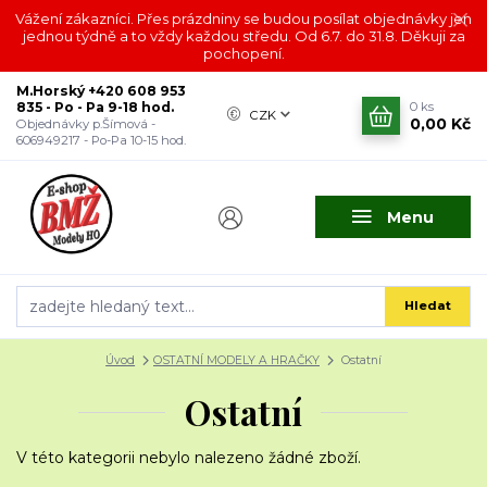
Vážení zákazníci. Přes prázdniny se budou posílat objednávky jen
jednou týdně a to vždy každou středu. Od 6.7. do 31.8. Děkuji za
pochopení.
M.Horský +420 608 953
835 - Po - Pa 9-18 hod.
0
ks
CZK
0,00 Kč
Objednávky p.Šímová -
606949217 - Po-Pa 10-15 hod.
Menu
Hledat
Úvod
OSTATNÍ MODELY A HRAČKY
Ostatní
Ostatní
V této kategorii nebylo nalezeno žádné zboží.