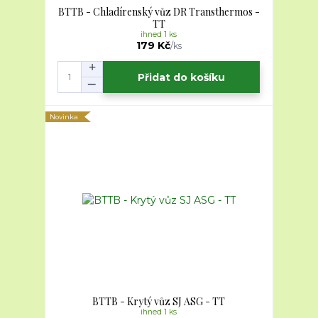
BTTB - Chladírenský vůz DR Transthermos -
TT
ihned 1 ks
179 Kč
/
ks
Přidat do košíku
Novinka
BTTB - Krytý vůz SJ ASG - TT
ihned 1 ks