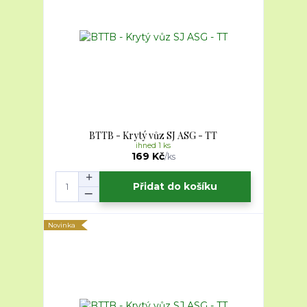
BTTB - Krytý vůz SJ ASG - TT
ihned 1 ks
169 Kč
/
ks
Přidat do košíku
Novinka