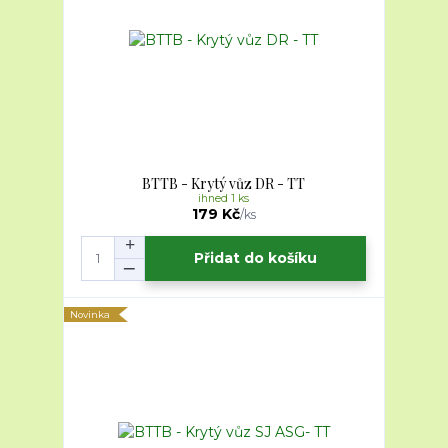
BTTB - Krytý vůz DR - TT
ihned 1 ks
179 Kč
/
ks
Přidat do košíku
Novinka