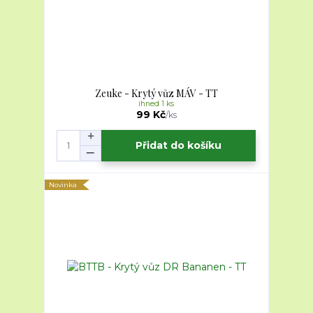
Zeuke - Krytý vůz MÁV - TT
ihned 1 ks
99 Kč
/
ks
Přidat do košíku
Novinka