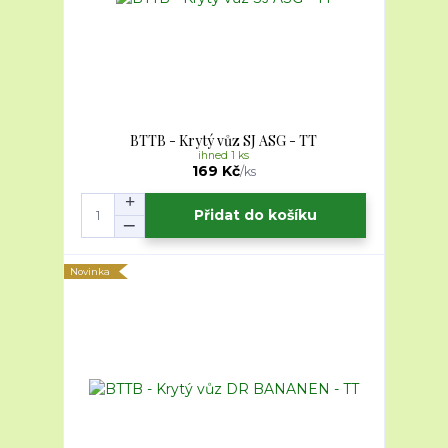
BTTB - Krytý vůz SJ ASG - TT
ihned 1 ks
169 Kč
/
ks
Přidat do košíku
Novinka