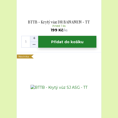
BTTB - Krytý vůz DR BANANEN - TT
ihned 1 ks
199 Kč
/
ks
Přidat do košíku
Novinka