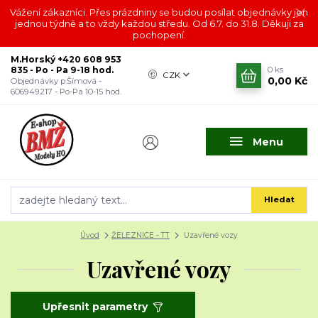
Vážení zákazníci. Přes prázdniny se budou posílat objednávky jen
jednou týdně a to vždy každou středu. Od 6.7. do 31.8. Děkuji za
pochopení.
M.Horský +420 608 953
835 - Po - Pa 9-18 hod.
0
ks
CZK
0,00 Kč
Objednávky p.Šímová -
606949217 - Po-Pa 10-15 hod.
Menu
Hledat
Úvod
ŽELEZNICE - TT
Uzavřené vozy
Uzavřené vozy
Upřesnit parametry