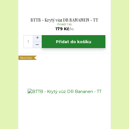
BTTB - Krytý vůz DB BANANEN - TT
ihned 1 ks
179 Kč
/
ks
Přidat do košíku
Novinka