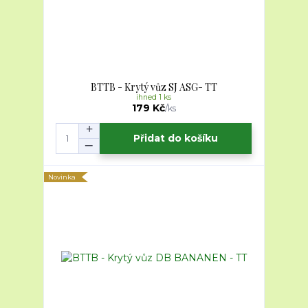
BTTB - Krytý vůz SJ ASG- TT
ihned 1 ks
179 Kč
/
ks
Přidat do košíku
Novinka