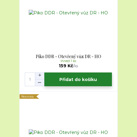
Piko DDR - Otevřený vůz DR - HO
ihned 1 ks
159 Kč
/
ks
Přidat do košíku
Novinka