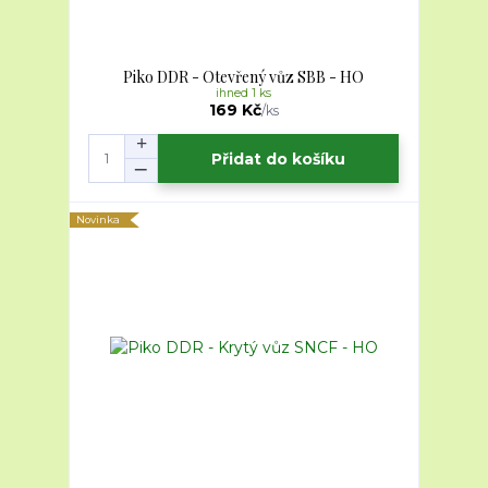
Piko DDR - Otevřený vůz SBB - HO
ihned 1 ks
169 Kč
/
ks
Přidat do košíku
Novinka