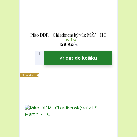
Piko DDR - Chladírenský vůz MÁV - HO
ihned 1 ks
159 Kč
/
ks
Přidat do košíku
Novinka