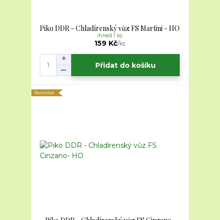
Piko DDR - Chladírenský vůz FS Martini - HO
ihned 1 ks
159 Kč
/
ks
Přidat do košíku
Novinka