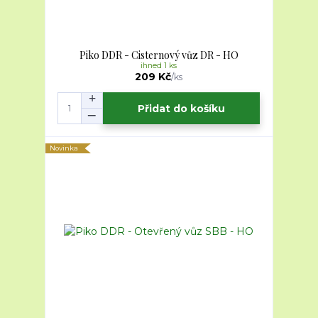
Piko DDR - Cisternový vůz DR - HO
ihned 1 ks
209 Kč
/
ks
Přidat do košíku
Novinka