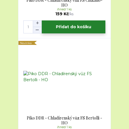
Piko DDR - Chladírenský vůz FS Cinzano-
HO
ihned 1 ks
159 Kč
/
ks
Přidat do košíku
Novinka
Piko DDR - Chladírenský vůz FS Bertolli -
HO
ihned 1 ks