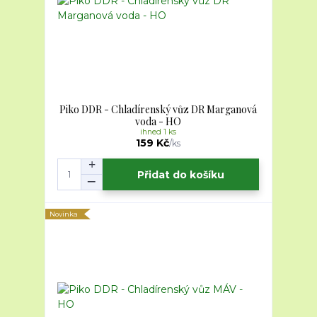
Piko DDR - Chladírenský vůz DR Marganová
voda - HO
ihned 1 ks
159 Kč
/
ks
Přidat do košíku
Novinka