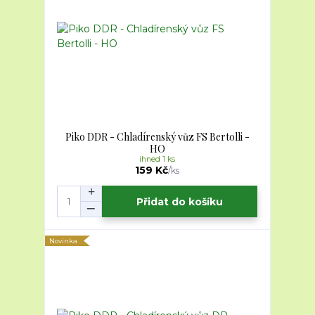
Piko DDR - Chladírenský vůz FS Bertolli -
HO
ihned 1 ks
159 Kč
/
ks
Přidat do košíku
Novinka