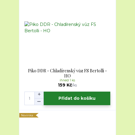
Piko DDR - Chladírenský vůz FS Bertolli -
HO
ihned 1 ks
159 Kč
/
ks
Přidat do košíku
Novinka