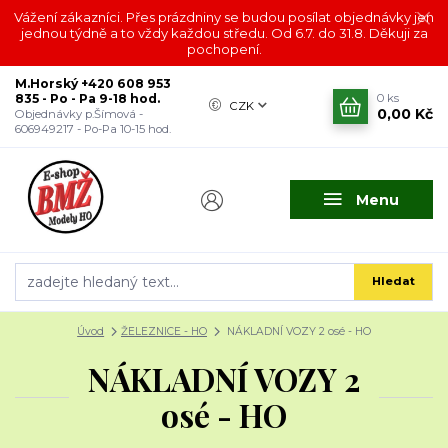
Vážení zákazníci. Přes prázdniny se budou posílat objednávky jen
jednou týdně a to vždy každou středu. Od 6.7. do 31.8. Děkuji za
pochopení.
M.Horský +420 608 953
835 - Po - Pa 9-18 hod.
0
ks
CZK
0,00 Kč
Objednávky p.Šímová -
606949217 - Po-Pa 10-15 hod.
Menu
Hledat
Úvod
ŽELEZNICE - HO
NÁKLADNÍ VOZY 2 osé - HO
NÁKLADNÍ VOZY 2
osé - HO