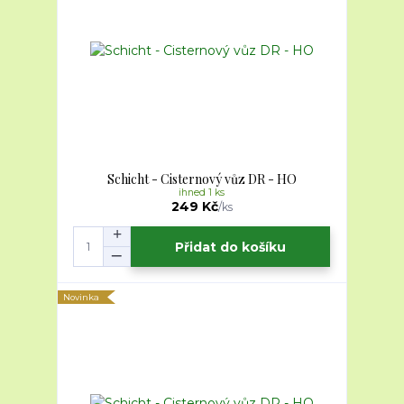
Schicht - Cisternový vůz DR - HO
ihned 1 ks
249 Kč
/
ks
Přidat do košíku
Novinka