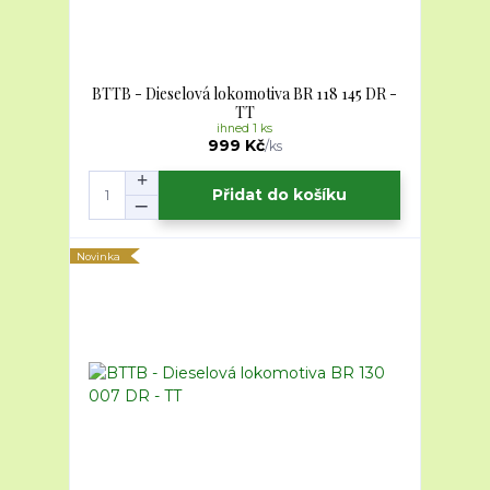
BTTB - Dieselová lokomotiva BR 118 145 DR -
TT
ihned 1 ks
999 Kč
/
ks
Přidat do košíku
Novinka