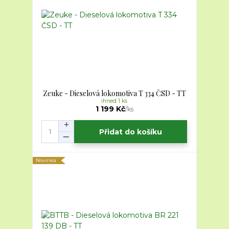
Zeuke - Dieselová lokomotiva T 334 ČSD - TT
ihned 1 ks
1 199 Kč
/
ks
Přidat do košíku
Novinka