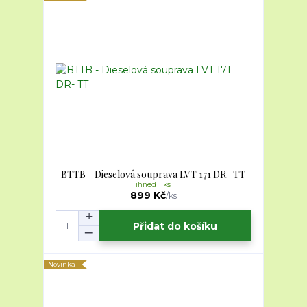
BTTB - Dieselová souprava LVT 171 DR- TT
ihned 1 ks
899 Kč
/
ks
Přidat do košíku
Novinka