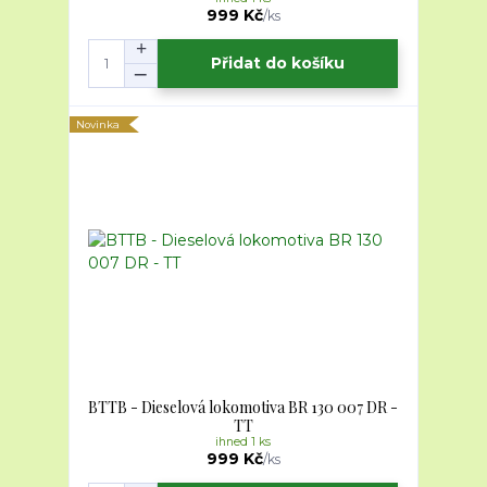
999 Kč
/
ks
Přidat do košíku
Novinka
BTTB - Dieselová lokomotiva BR 130 007 DR -
TT
ihned 1 ks
999 Kč
/
ks