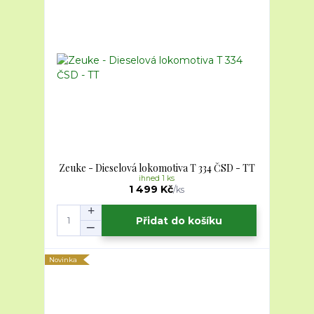
Zeuke - Dieselová lokomotiva T 334 ČSD - TT
ihned 1 ks
1 499 Kč
/
ks
Přidat do košíku
Novinka