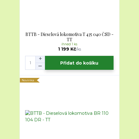
BTTB - Dieselová lokomotiva T 435 040 ČSD -
TT
ihned 1 ks
1 199 Kč
/
ks
Přidat do košíku
Novinka