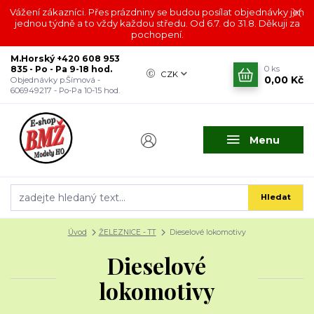
Vážení zákazníci. Přes prázdniny se budou posílat objednávky jen
jednou týdně a to vždy každou středu. Od 6.7. do 31.8. Děkuji za
pochopení.
M.Horský +420 608 953
835 - Po - Pa 9-18 hod.
0
ks
CZK
0,00 Kč
Objednávky p.Šímová -
606949217 - Po-Pa 10-15 hod.
Menu
Hledat
Úvod
ŽELEZNICE - TT
Dieselové lokomotivy
Dieselové
lokomotivy