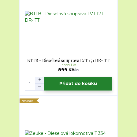
BTTB - Dieselová souprava LVT 171 DR- TT
ihned 1 ks
899 Kč
/
ks
Přidat do košíku
Novinka