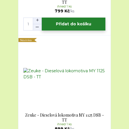
TT
ihned 1 ks
799 Kč
/
ks
Přidat do košíku
Novinka
Zeuke - Dieselová lokomotiva MY 1125 DSB -
TT
ihned 1 ks
899 Kč
/
ks