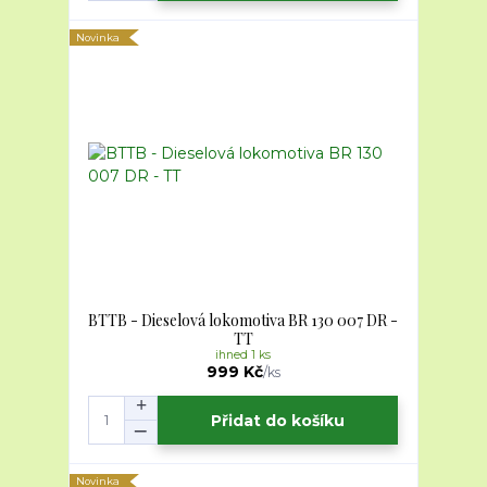
Novinka
BTTB - Dieselová lokomotiva BR 130 007 DR -
TT
ihned 1 ks
999 Kč
/
ks
Přidat do košíku
Novinka