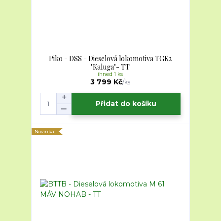
Piko - DSS - Dieselová lokomotiva TGK2
"Kaluga"- TT
ihned 1 ks
3 799 Kč
/
ks
Přidat do košíku
Novinka