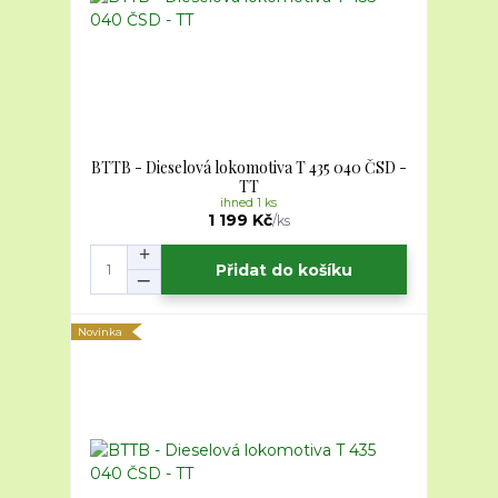
BTTB - Dieselová lokomotiva T 435 040 ČSD -
TT
ihned 1 ks
1 199 Kč
/
ks
Přidat do košíku
Novinka