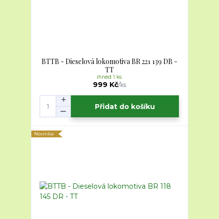
BTTB - Dieselová lokomotiva BR 221 139 DB -
TT
ihned 1 ks
999 Kč
/
ks
Přidat do košíku
Novinka