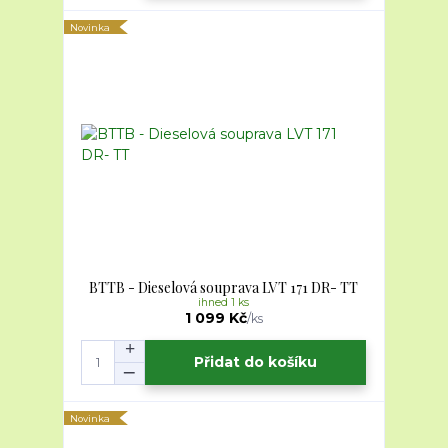
Novinka
BTTB - Dieselová souprava LVT 171 DR- TT
ihned 1 ks
1 099 Kč
/
ks
Přidat do košíku
Novinka