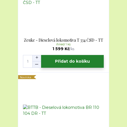
Zeuke - Dieselová lokomotiva T 334 ČSD - TT
ihned 1 ks
1 599 Kč
/
ks
Přidat do košíku
Novinka