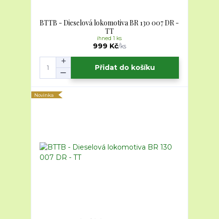
BTTB - Dieselová lokomotiva BR 130 007 DR -
TT
ihned 1 ks
999 Kč
/
ks
Přidat do košíku
Novinka