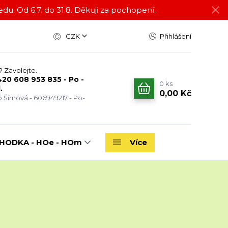
du. Od 6.7. do 31.8. Děkuji za pochopení.
CZK
Přihlášení
? Zavolejte.
20 608 953 835 - Po -
0
ks
.
0,00 Kč
.Šímová - 606949217 - Po-
ODKA - HOe - HOm
Více