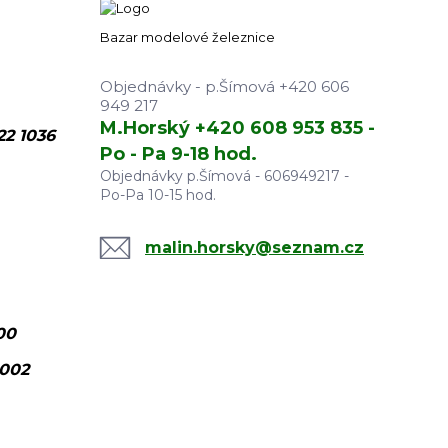
Bazar modelové železnice
Objednávky - p.Šímová +420 606
949 217
M.Horský +420 608 953 835 -
22 1036
Po - Pa 9-18 hod.
Objednávky p.Šímová - 606949217 -
Po-Pa 10-15 hod.
malin.horsky@seznam.cz
00
0002