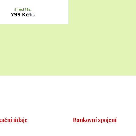
ihned 1 ks
799 Kč
/
ks
kační údaje
Bankovní spojení