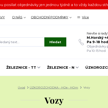
u posílat objednávky jen jednou týdně a to vždy každou stře
ÁVY
O NÁS
OBCHODNÍ PODMÍNKY
Více
Nevíte si rady
M.Horský +4
Pa 9-18 hod
Hledat
Objednávky p
Pa 10-15 hod.
ŽELEZNICE - TT
ŽELEZNICE - N
ÚZKOROZCH
Úvod
ÚZKOROZCHODKA - HOe - HOm
Vozy
Vozy