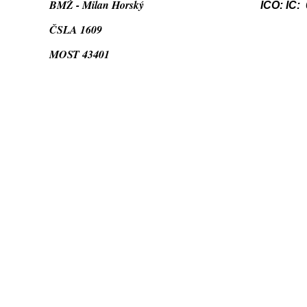
BMŽ - Milan Horský
IČO: IČ:
ČSLA 1609
MOST 43401