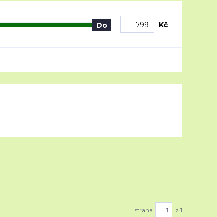
Kč
Do
strana
z 1