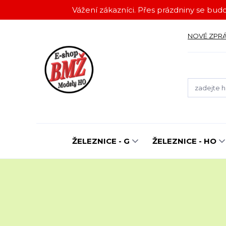
Vážení zákazníci. Přes prázdniny se budo
NOVÉ ZPR
ŽELEZNICE - G
ŽELEZNICE - HO