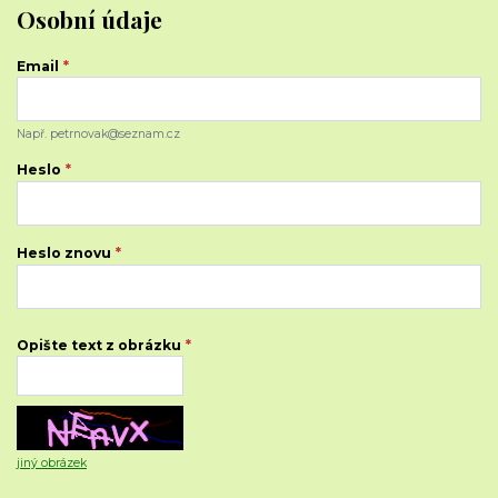
Osobní údaje
Email
*
Např. petrnovak@seznam.cz
Heslo
*
Heslo znovu
*
Opište text z obrázku
*
jiný obrázek