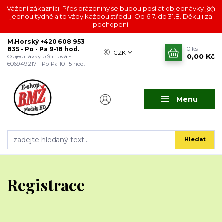
Vážení zákazníci. Přes prázdniny se budou posílat objednávky jen
jednou týdně a to vždy každou středu. Od 6.7. do 31.8. Děkuji za
pochopení.
M.Horský +420 608 953
835 - Po - Pa 9-18 hod.
0
ks
CZK
0,00 Kč
Objednávky p.Šímová -
606949217 - Po-Pa 10-15 hod.
Menu
Hledat
Registrace