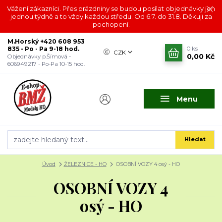
Vážení zákazníci. Přes prázdniny se budou posílat objednávky jen
jednou týdně a to vždy každou středu. Od 6.7. do 31.8. Děkuji za
pochopení.
M.Horský +420 608 953
835 - Po - Pa 9-18 hod.
0
ks
CZK
0,00 Kč
Objednávky p.Šímová -
606949217 - Po-Pa 10-15 hod.
Menu
Hledat
Úvod
ŽELEZNICE - HO
OSOBNÍ VOZY 4 osý - HO
OSOBNÍ VOZY 4
osý - HO