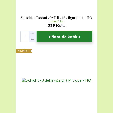
Schicht - Osobní vůz DR 2 tř.s figurkami - HO
ihned 1 ks
399 Kč
/
ks
Přidat do košíku
Novinka