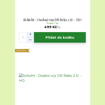
Schicht - Osobní vůz DR Reko 2 tř. - HO
ihned 1 ks
499 Kč
/
ks
Přidat do košíku
Novinka