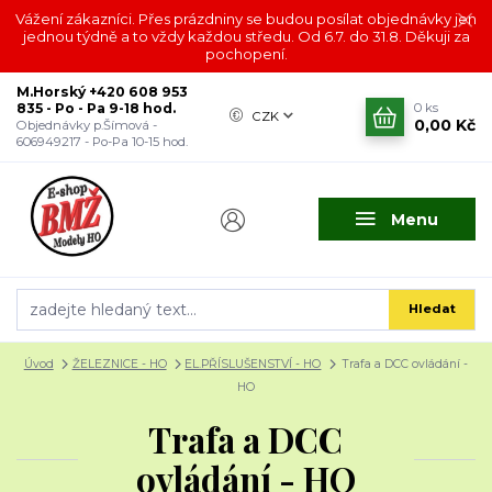
Vážení zákazníci. Přes prázdniny se budou posílat objednávky jen
jednou týdně a to vždy každou středu. Od 6.7. do 31.8. Děkuji za
pochopení.
M.Horský +420 608 953
835 - Po - Pa 9-18 hod.
0
ks
CZK
0,00 Kč
Objednávky p.Šímová -
606949217 - Po-Pa 10-15 hod.
Menu
Hledat
Úvod
ŽELEZNICE - HO
EL.PŘÍSLUŠENSTVÍ - HO
Trafa a DCC ovládání -
HO
Trafa a DCC
ovládání - HO