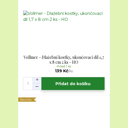
Vollmer - Dlažební kostky, ukončovací díl 1,7
x 8 cm 2 ks - HO
ihned 1 ks
139 Kč
/
ks
Přidat do košíku
Novinka