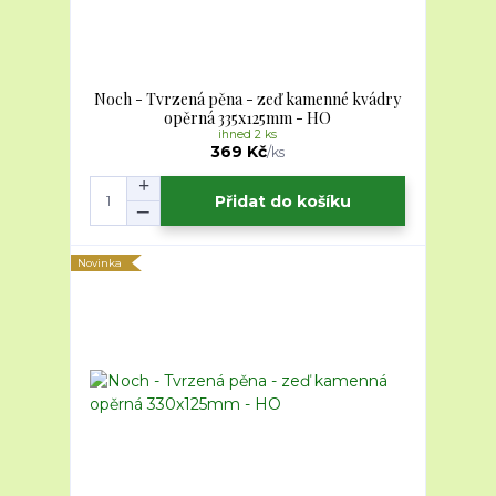
Noch - Tvrzená pěna - zeď kamenné kvádry
opěrná 335x125mm - HO
ihned 2 ks
369 Kč
/
ks
Přidat do košíku
Novinka