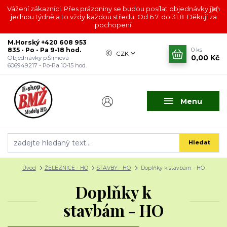
Vážení zákazníci. Přes prázdniny se budou posílat objednávky jen
jednou týdně a to vždy každou středu. Od 6.7. do 31.8. Děkuji za
pochopení.
M.Horský +420 608 953
835 - Po - Pa 9-18 hod.
0
ks
CZK
0,00 Kč
Objednávky p.Šímová -
606949217 - Po-Pa 10-15 hod.
Menu
Hledat
Úvod
ŽELEZNICE - HO
STAVBY - HO
Doplňky k stavbám - HO
Doplňky k
stavbám - HO