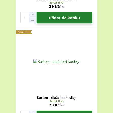
ihned 11 ks
39 Kč
/
ks
Přidat do košíku
Novinka
Karton - dlažební kostky
ihned 11 ks
39 Kč
/
ks