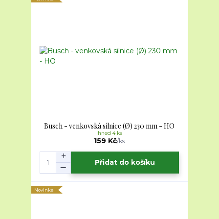
Busch - venkovská silnice (Ø) 230 mm - HO
ihned 4 ks
159 Kč
/
ks
Přidat do košíku
Novinka