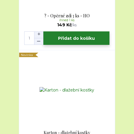
? - Opěrné zdi 3 ks - HO
ihned 1 ks
149 Kč
/
ks
Přidat do košíku
Novinka
Karton - dlažební kostky