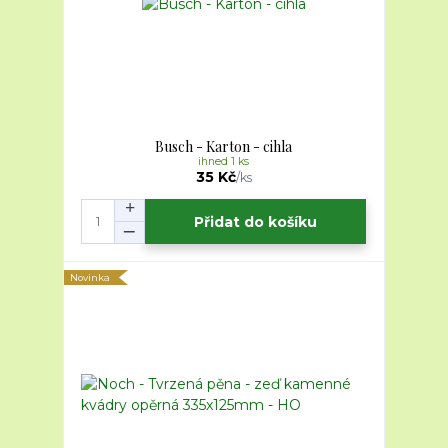
Busch - Karton - cihla
ihned 1 ks
35 Kč
/
ks
Přidat do košíku
Novinka