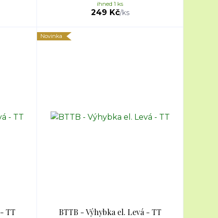
ihned 1 ks
249 Kč
/
ks
Novinka
 - TT
BTTB - Výhybka el. Levá - TT