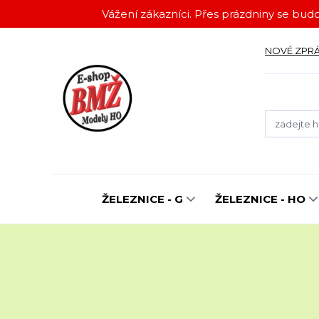
Vážení zákazníci. Přes prázdniny se budo
NOVÉ ZPR
ŽELEZNICE - G
ŽELEZNICE - HO