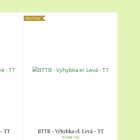
Novinka
 - TT
BTTB - Výhybka el. Levá - TT
ihned 1 ks