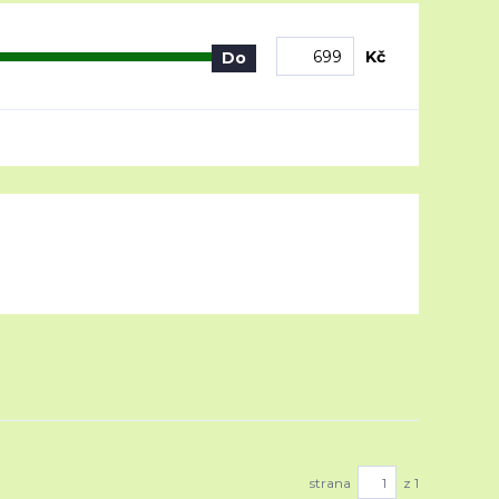
Kč
Do
strana
z 1