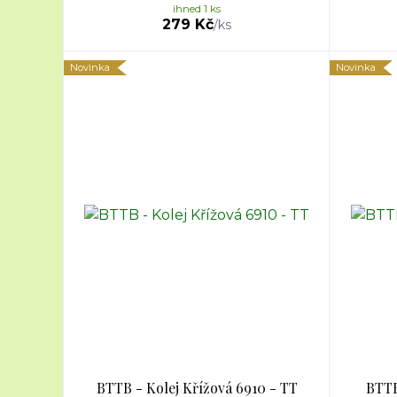
ihned 1 ks
279 Kč
/
ks
Novinka
Novinka
BTTB - Kolej Křížová 6910 - TT
BTTB