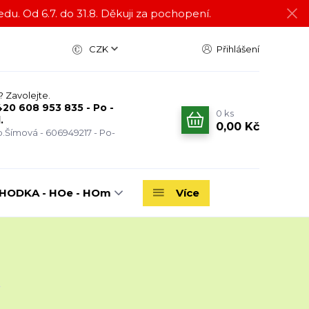
du. Od 6.7. do 31.8. Děkuji za pochopení.
CZK
Přihlášení
? Zavolejte.
20 608 953 835 - Po -
0
ks
.
0,00 Kč
.Šímová - 606949217 - Po-
ODKA - HOe - HOm
Více