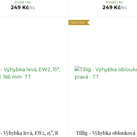
ihned 1 ks
ihned 1 ks
249 Kč
249 Kč
/
ks
/
ks
Novinka
 - Výhybka levá, EW2, 15°, R
Tillig - Výhybka oblouková 