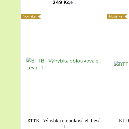
249 Kč
/
ks
Novinka
Novinka
BTTB - Výhybka oblouková el. Levá
BTTB
- TT