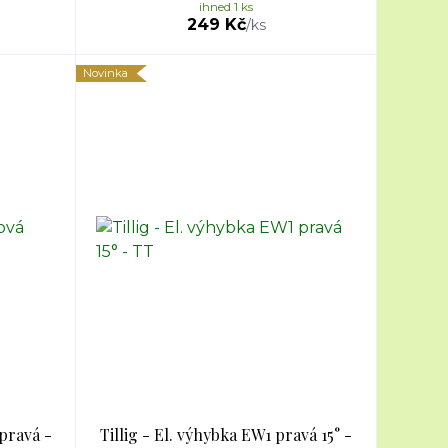
ihned 1 ks
249 Kč
/
ks
Novinka
pravá -
Tillig - El. výhybka EW1 pravá 15° -