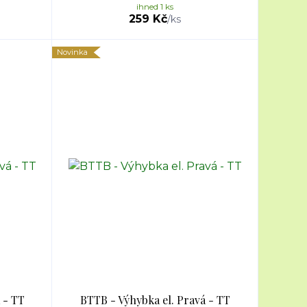
ihned 1 ks
259 Kč
/
ks
Novinka
 - TT
BTTB - Výhybka el. Pravá - TT