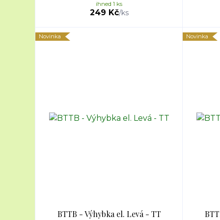
ihned 1 ks
249 Kč
/
ks
Novinka
Novinka
BTTB - Výhybka el. Levá - TT
BTTB