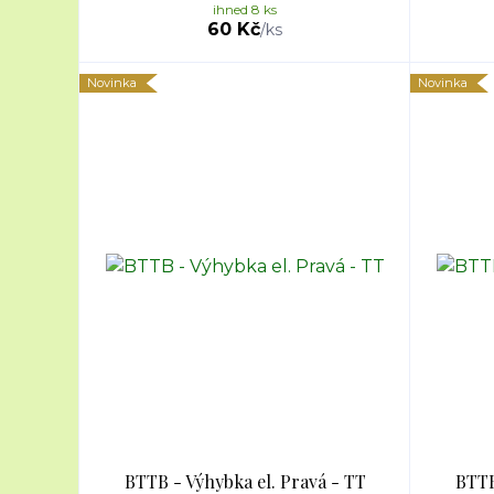
ihned 8 ks
60 Kč
/
ks
Novinka
Novinka
BTTB - Výhybka el. Pravá - TT
BTTB