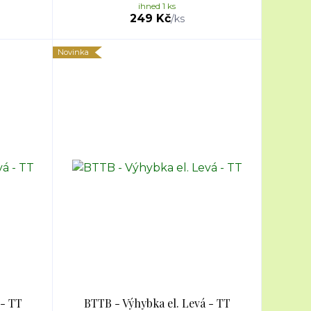
ihned 1 ks
249 Kč
/
ks
Novinka
 - TT
BTTB - Výhybka el. Levá - TT