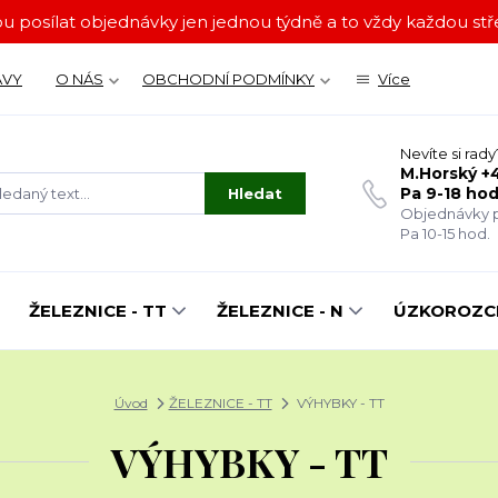
u posílat objednávky jen jednou týdně a to vždy každou stře
ÁVY
O NÁS
OBCHODNÍ PODMÍNKY
Více
Nevíte si rady
M.Horský +4
Pa 9-18 hod
Hledat
Objednávky p
Pa 10-15 hod.
ŽELEZNICE - TT
ŽELEZNICE - N
ÚZKOROZCH
Úvod
ŽELEZNICE - TT
VÝHYBKY - TT
VÝHYBKY - TT