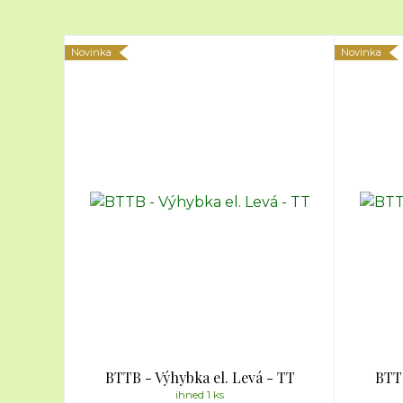
Novinka
Novinka
BTTB - Výhybka el. Levá - TT
BTTB
ihned 1 ks