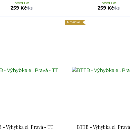
ihned 1 ks
ihned 1 ks
259 Kč
259 Kč
/
ks
/
ks
Novinka
 - Výhybka el. Pravá - TT
BTTB - Výhybka el. Pravá