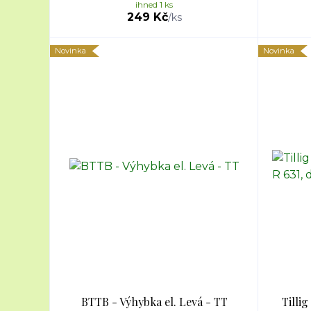
ihned 1 ks
249 Kč
/
ks
Novinka
Novinka
BTTB - Výhybka el. Levá - TT
Tillig