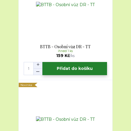
BTTB - Osobní vůz DR - TT
ihned 1 ks
159 Kč
/
ks
Přidat do košíku
Novinka