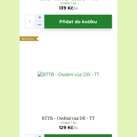
ihned 1 ks
139 Kč
/
ks
Přidat do košíku
Novinka
BTTB - Osobní vůz DR - TT
ihned 1 ks
129 Kč
/
ks