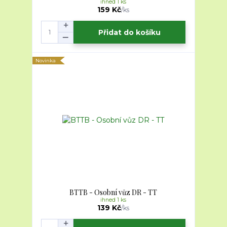
ihned 1 ks
159 Kč
/
ks
Přidat do košíku
Novinka
BTTB - Osobní vůz DR - TT
ihned 1 ks
139 Kč
/
ks