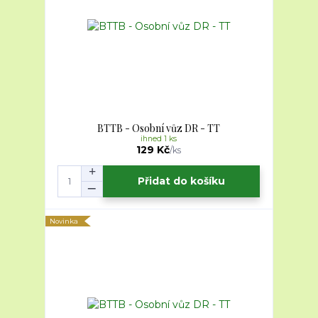
BTTB - Osobní vůz DR - TT
ihned 1 ks
129 Kč
/
ks
Přidat do košíku
Novinka