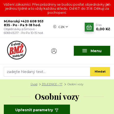
Vážení zákazníci. Přes prázdniny se budou posílat objednávky jen
jednou týdně a to vždy každou středu. Od 6.7. do 31.8. Děkuji za
pochopení.
M.Horský +420 608 953
835 - Po - Pa 9-18 hod.
0
ks
CZK
0,00 Kč
Objednávky p.Šímová -
606949217 - Po-Pa 10-15 hod.
Menu
Hledat
Úvod
ŽELEZNICE - TT
Osobní vozy
Osobní vozy
Upřesnit parametry