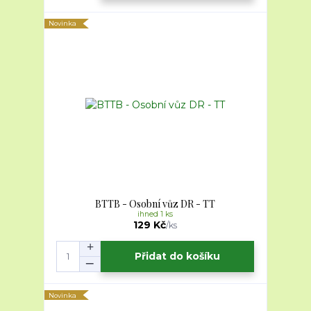
Novinka
BTTB - Osobní vůz DR - TT
ihned 1 ks
129 Kč
/
ks
Přidat do košíku
Novinka