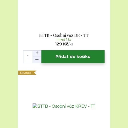
BTTB - Osobní vůz DR - TT
ihned 1 ks
129 Kč
/
ks
Přidat do košíku
Novinka