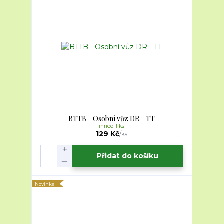
BTTB - Osobní vůz DR - TT
ihned 1 ks
129 Kč
/
ks
Přidat do košíku
Novinka