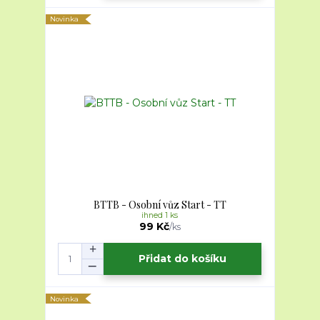
Novinka
BTTB - Osobní vůz Start - TT
ihned 1 ks
99 Kč
/
ks
Přidat do košíku
Novinka