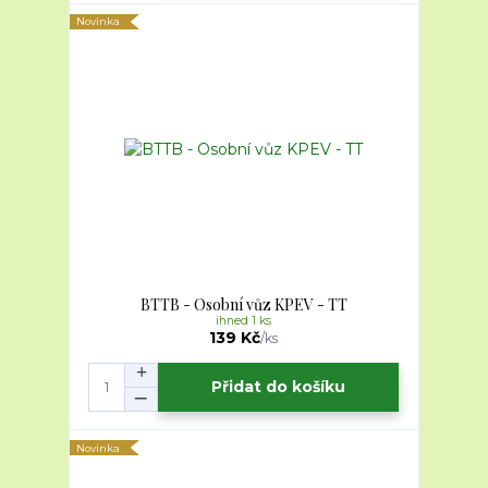
Novinka
BTTB - Osobní vůz KPEV - TT
ihned 1 ks
139 Kč
/
ks
Přidat do košíku
Novinka