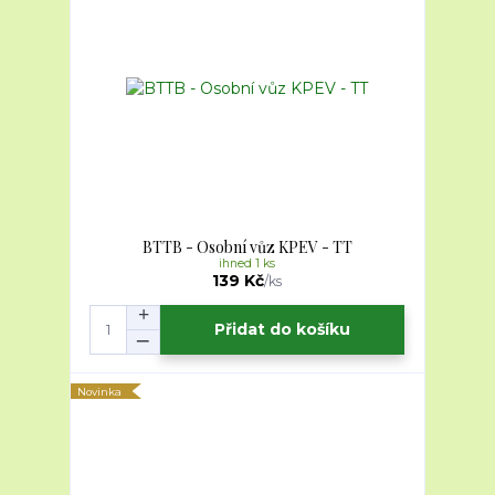
BTTB - Osobní vůz KPEV - TT
ihned 1 ks
139 Kč
/
ks
Přidat do košíku
Novinka