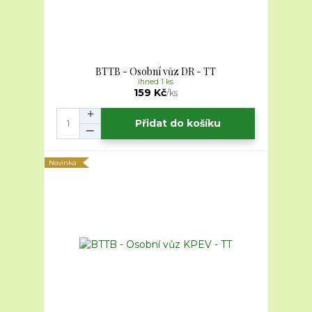
BTTB - Osobní vůz DR - TT
ihned 1 ks
159 Kč
/
ks
Přidat do košíku
Novinka