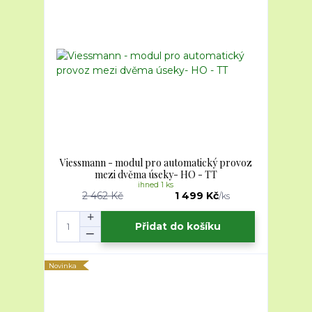
Viessmann - modul pro automatický provoz
mezi dvěma úseky- HO - TT
ihned 1 ks
2 462 Kč
1 499 Kč
/
ks
Přidat do košíku
Novinka