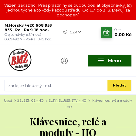
Vážení zákazníci. Přes prázdniny se budou posílat objednávky jen
jednou týdně a to vždy každou středu. Od 6.7. do 31.8. Děkuji za
pochopení.
M.Horský +420 608 953
835 - Po - Pa 9-18 hod.
0
ks
CZK
0,00 Kč
Objednávky p.Šímová -
606949217 - Po-Pa 10-15 hod.
Menu
Hledat
Úvod
ŽELEZNICE - HO
EL.PŘÍSLUŠENSTVÍ - HO
Klávesnice, relé a moduly
- HO
Klávesnice, relé a
moduly - HO