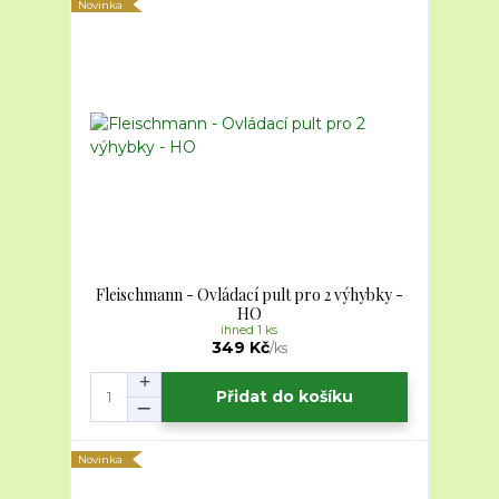
Novinka
Fleischmann - Ovládací pult pro 2 výhybky -
HO
ihned 1 ks
349 Kč
/
ks
Přidat do košíku
Novinka