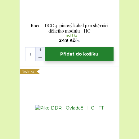
Roco - DCC 4-pinový kabel pro sběrnici
dělícího modulu - HO
ihned 1 ks
249 Kč
/
ks
Přidat do košíku
Novinka