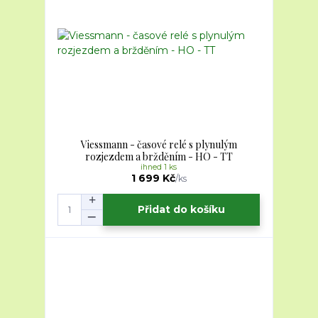
Viessmann - časové relé s plynulým
rozjezdem a bržděním - HO - TT
ihned 1 ks
1 699 Kč
/
ks
Přidat do košíku