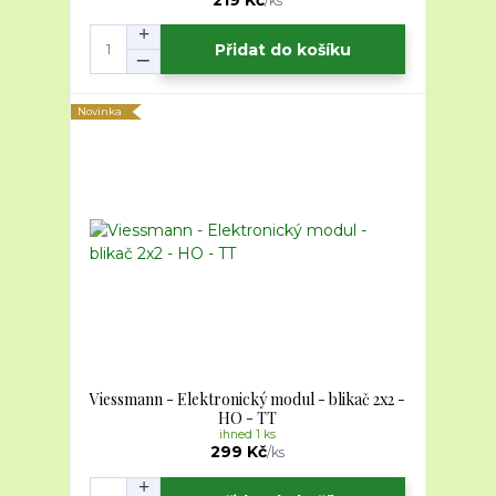
219 Kč
/
ks
Přidat do košíku
Novinka
Viessmann - Elektronický modul - blikač 2x2 -
HO - TT
ihned 1 ks
299 Kč
/
ks