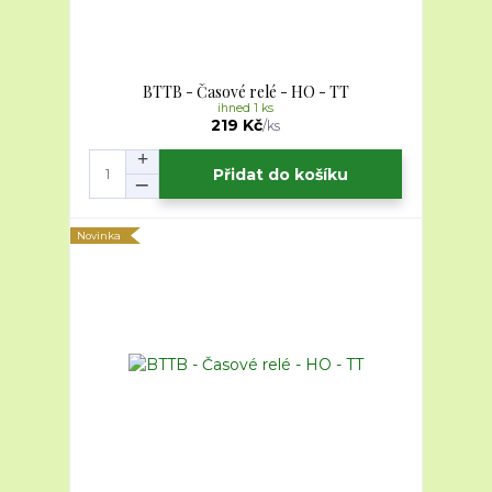
BTTB - Časové relé - HO - TT
ihned 1 ks
219 Kč
/
ks
Přidat do košíku
Novinka