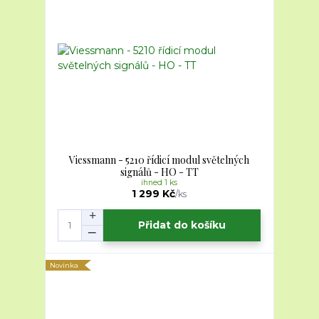
Viessmann - 5210 řídicí modul světelných
signálů - HO - TT
ihned 1 ks
1 299 Kč
/
ks
Přidat do košíku
Novinka