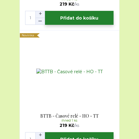
219 Kč
/
ks
Přidat do košíku
Novinka
BTTB - Časové relé - HO - TT
ihned 1 ks
219 Kč
/
ks