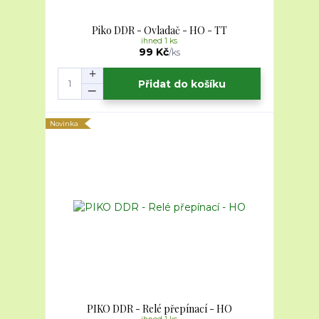
Piko DDR - Ovladač - HO - TT
ihned 1 ks
99 Kč
/
ks
Přidat do košíku
Novinka
PIKO DDR - Relé přepínací - HO