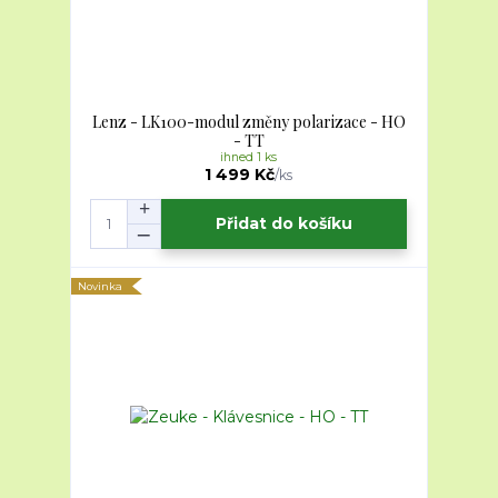
Lenz - LK100-modul změny polarizace - HO
- TT
ihned 1 ks
1 499 Kč
/
ks
Přidat do košíku
Novinka