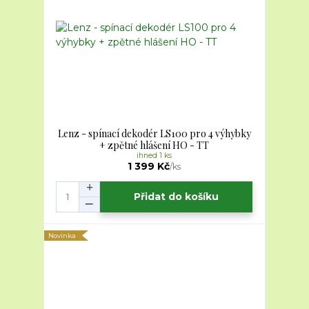
Lenz - spínací dekodér LS100 pro 4 výhybky
+ zpětné hlášení HO - TT
ihned 1 ks
1 399 Kč
/
ks
Přidat do košíku
Novinka