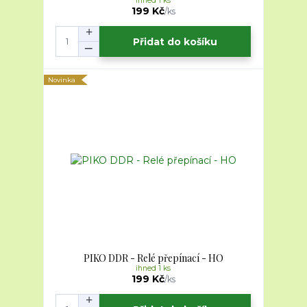
ihned 1 ks
199 Kč
/
ks
Přidat do košíku
Novinka
PIKO DDR - Relé přepínací - HO
ihned 1 ks
199 Kč
/
ks