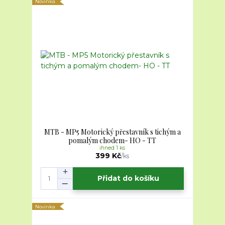
Novinka
MTB - MP5 Motorický přestavník s tichým a
pomalým chodem- HO - TT
ihned 1 ks
399 Kč
/
ks
Přidat do košíku
Novinka