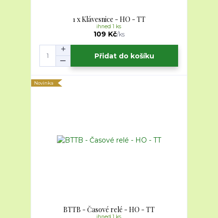
1 x Klávesnice - HO - TT
ihned 1 ks
109 Kč
/
ks
Přidat do košíku
Novinka
BTTB - Časové relé - HO - TT
ihned 1 ks