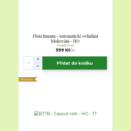
Fleischmann -Automatické ovládání
blokování - HO
ihned 14 ks
399 Kč
/
ks
Přidat do košíku
Novinka