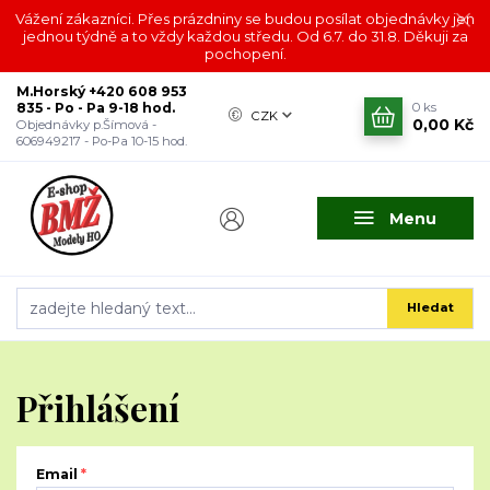
Vážení zákazníci. Přes prázdniny se budou posílat objednávky jen
jednou týdně a to vždy každou středu. Od 6.7. do 31.8. Děkuji za
pochopení.
M.Horský +420 608 953
835 - Po - Pa 9-18 hod.
0
ks
CZK
0,00 Kč
Objednávky p.Šímová -
606949217 - Po-Pa 10-15 hod.
Menu
Hledat
Přihlášení
Email
*