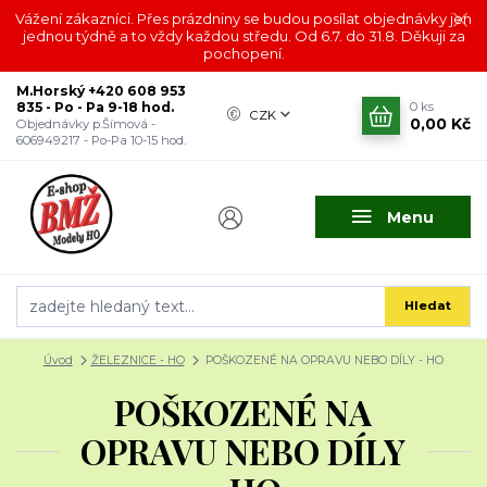
Vážení zákazníci. Přes prázdniny se budou posílat objednávky jen
jednou týdně a to vždy každou středu. Od 6.7. do 31.8. Děkuji za
pochopení.
M.Horský +420 608 953
835 - Po - Pa 9-18 hod.
0
ks
CZK
0,00 Kč
Objednávky p.Šímová -
606949217 - Po-Pa 10-15 hod.
Menu
Hledat
Úvod
ŽELEZNICE - HO
POŠKOZENÉ NA OPRAVU NEBO DÍLY - HO
POŠKOZENÉ NA
OPRAVU NEBO DÍLY