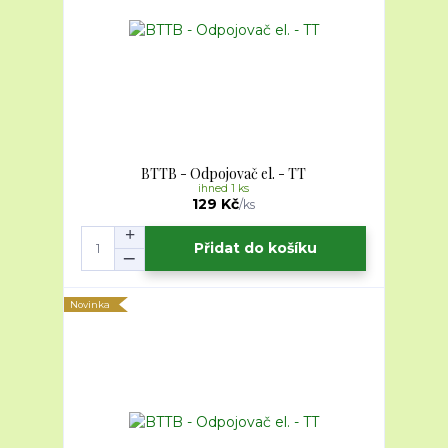
BTTB - Odpojovač el. - TT
ihned 1 ks
129 Kč
/
ks
Přidat do košíku
Novinka