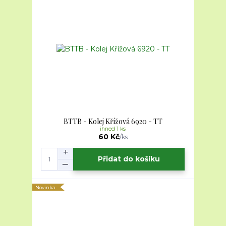
BTTB - Kolej Křížová 6920 - TT
ihned 1 ks
60 Kč
/
ks
Přidat do košíku
Novinka