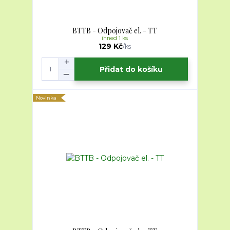
BTTB - Odpojovač el. - TT
ihned 1 ks
129 Kč
/
ks
Přidat do košíku
Novinka