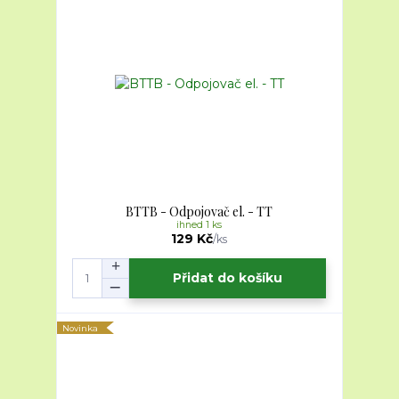
BTTB - Odpojovač el. - TT
ihned 1 ks
129 Kč
/
ks
Přidat do košíku
Novinka