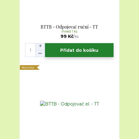
BTTB - Odpojovač ruční - TT
ihned 1 ks
99 Kč
/
ks
Přidat do košíku
Novinka