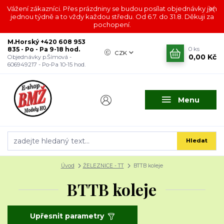
Vážení zákazníci. Přes prázdniny se budou posílat objednávky jen
jednou týdně a to vždy každou středu. Od 6.7. do 31.8. Děkuji za
pochopení.
M.Horský +420 608 953
835 - Po - Pa 9-18 hod.
0
ks
CZK
0,00 Kč
Objednávky p.Šímová -
606949217 - Po-Pa 10-15 hod.
Menu
Hledat
Úvod
ŽELEZNICE - TT
BTTB koleje
BTTB koleje
Upřesnit parametry