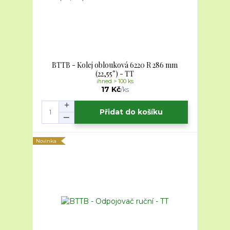
BTTB - Kolej oblouková 6220 R 286 mm
(22,55°) - TT
ihned > 100 ks
17 Kč
/
ks
Přidat do košíku
Novinka