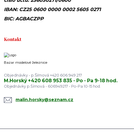
číslo účtu: 256050271/0600
IBAN: CZ25 0600 0000 0002 5605 0271
BIC: AGBACZPP
Kontakt
Bazar modelové železnice
Objednávky - p.Šímová +420 606 949 217
M.Horský +420 608 953 835 - Po - Pa 9-18 hod.
Objednávky p.Šímová - 606949217 - Po-Pa 10-15 hod.
malin.horsky@seznam.cz