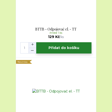
BTTB - Odpojovač el. - TT
ihned 1 ks
129 Kč
/
ks
Přidat do košíku
Novinka