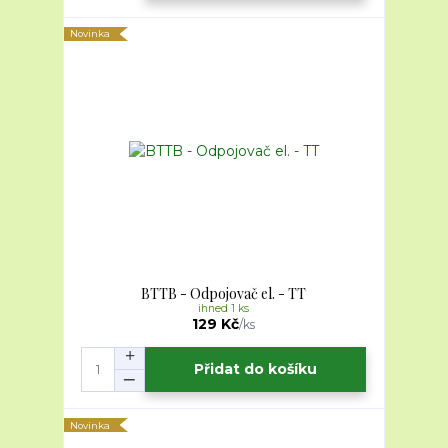
Novinka
BTTB - Odpojovač el. - TT
ihned 1 ks
129 Kč
/
ks
Přidat do košíku
Novinka