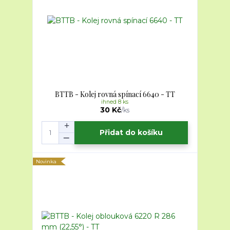
BTTB - Kolej rovná spínací 6640 - TT
ihned 8 ks
30 Kč
/
ks
Přidat do košíku
Novinka