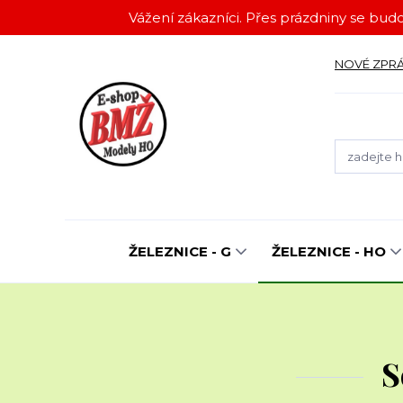
Vážení zákazníci. Přes prázdniny se budo
NOVÉ ZPR
ŽELEZNICE - G
ŽELEZNICE - HO
S