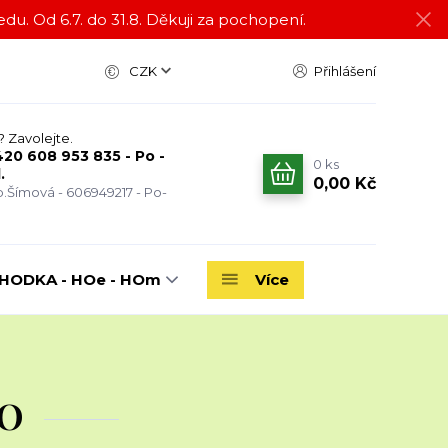
du. Od 6.7. do 31.8. Děkuji za pochopení.
CZK
Přihlášení
? Zavolejte.
20 608 953 835 - Po -
0
ks
.
0,00 Kč
.Šímová - 606949217 - Po-
ODKA - HOe - HOm
Více
HO