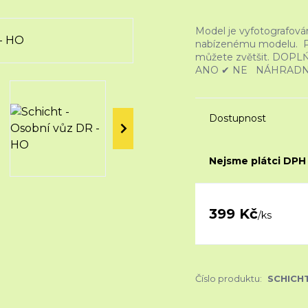
Model je vyfotografován
nabízenému modelu. Peč
můžete zvětšit. DO
ANO ✔ NE NÁHRADNÍ
Dostupnost
Nejsme plátci DPH
399 Kč
/
ks
Číslo produktu:
SCHICH