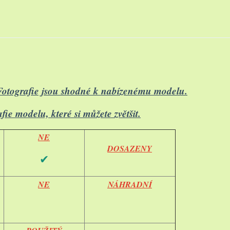
Fotografie jsou shodné k nabízenému modelu.
rafie modelu,
které si můžete zvětšit.
NE
DOSAZENY
✔
NE
NÁHRADNÍ