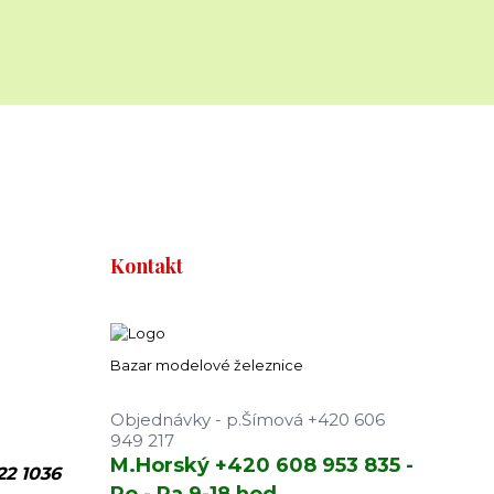
Kontakt
Bazar modelové železnice
Objednávky - p.Šímová +420 606
949 217
M.Horský +420 608 953 835 -
22 1036
Po - Pa 9-18 hod.