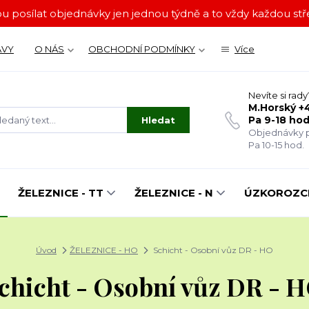
u posílat objednávky jen jednou týdně a to vždy každou stře
ÁVY
O NÁS
OBCHODNÍ PODMÍNKY
Více
Nevíte si rady
M.Horský +4
Pa 9-18 hod
Hledat
Objednávky p
Pa 10-15 hod.
ŽELEZNICE - TT
ŽELEZNICE - N
ÚZKOROZCH
Úvod
ŽELEZNICE - HO
Schicht - Osobní vůz DR - HO
chicht - Osobní vůz DR - 