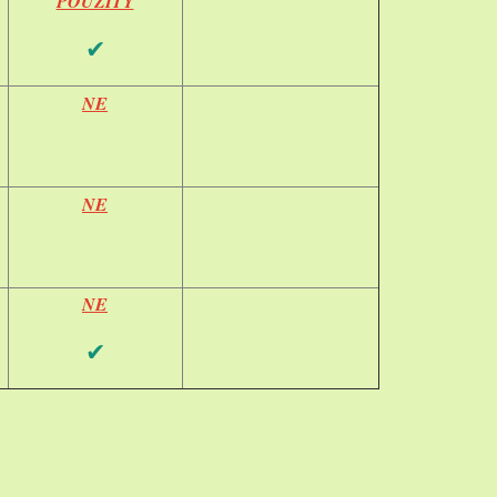
POUŽITÝ
✔
NE
NE
NE
✔