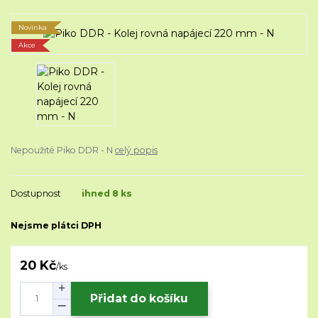
Novinka
Akce
Nepoužité Piko DDR - N
celý popis
Dostupnost
ihned 8 ks
Nejsme plátci DPH
20 Kč
/
ks
Přidat do košíku