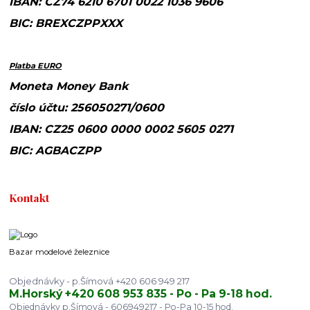
IBAN: CZ74 6210 6701 0022 1036 9606
BIC: BREXCZPPXXX
Platba EURO
Moneta Money Bank
číslo účtu: 256050271/0600
IBAN: CZ25 0600 0000 0002 5605 0271
BIC: AGBACZPP
Kontakt
Bazar modelové železnice
Objednávky - p.Šímová +420 606 949 217
M.Horský +420 608 953 835 - Po - Pa 9-18 hod.
Objednávky p.Šímová - 606949217 - Po-Pa 10-15 hod.