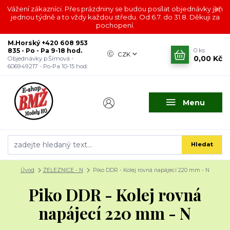
Vážení zákazníci. Přes prázdniny se budou posílat objednávky jen
jednou týdně a to vždy každou středu. Od 6.7. do 31.8. Děkuji za
pochopení.
M.Horský +420 608 953
835 - Po - Pa 9-18 hod.
0
ks
CZK
0,00 Kč
Objednávky p.Šímová -
606949217 - Po-Pa 10-15 hod.
Menu
Hledat
Úvod
ŽELEZNICE - N
Piko DDR - Kolej rovná napájecí 220 mm - N
Piko DDR - Kolej rovná
napájecí 220 mm - N