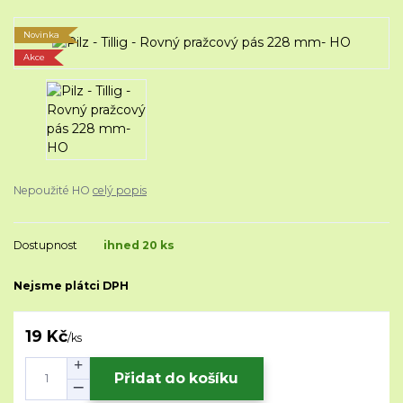
Novinka
Akce
Nepoužité HO
celý popis
Dostupnost
ihned 20 ks
Nejsme plátci DPH
19 Kč
/
ks
Přidat do košíku