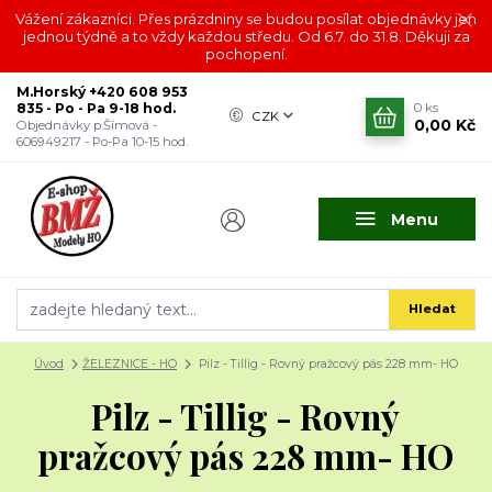
Vážení zákazníci. Přes prázdniny se budou posílat objednávky jen
jednou týdně a to vždy každou středu. Od 6.7. do 31.8. Děkuji za
pochopení.
M.Horský +420 608 953
835 - Po - Pa 9-18 hod.
0
ks
CZK
0,00 Kč
Objednávky p.Šímová -
606949217 - Po-Pa 10-15 hod.
Menu
Hledat
Úvod
ŽELEZNICE - HO
Pilz - Tillig - Rovný pražcový pás 228 mm- HO
Pilz - Tillig - Rovný
pražcový pás 228 mm- HO