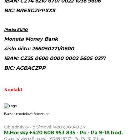
IBAN: CZ74 6210 6701 0022 1036 9606
BIC: BREXCZPPXXX
Platba EURO
Moneta Money Bank
číslo účtu: 256050271/0600
IBAN: CZ25 0600 0000 0002 5605 0271
BIC: AGBACZPP
Kontakt
Bazar modelové železnice
Objednávky - p.Šímová +420 606 949 217
M.Horský +420 608 953 835 - Po - Pa 9-18 hod.
Objednávky p.Šímová - 606949217 - Po-Pa 10-15 hod.