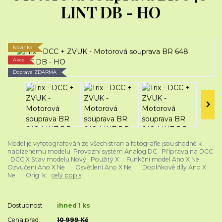
LINT DB - HO
Novinka
Akce
Doprava ZDARMA
Model je vyfotografován ze všech stran a fotografie jsou shodné k
nabízenému modelu. Provozní systém Analog DC Příprava na DCC
DCC X Stav modelu Nový Použitý X Funkční model Ano X Ne
Ozvučení Ano X Ne Osvětlení Ano X Ne Doplňkové díly Ano X
Ne Orig. k...
celý popis
Dostupnost
ihned 1 ks
Cena před
10 999 Kč