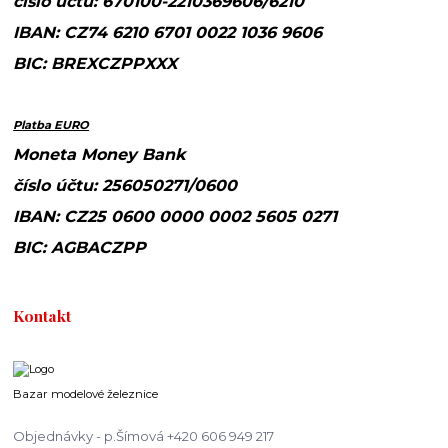
číslo účtu: 670100-2210369606/6210
IBAN: CZ74 6210 6701 0022 1036 9606
BIC: BREXCZPPXXX
Platba EURO
Moneta Money Bank
číslo účtu: 256050271/0600
IBAN: CZ25 0600 0000 0002 5605 0271
BIC: AGBACZPP
Kontakt
Bazar modelové železnice
Objednávky - p.Šímová +420 606 949 217