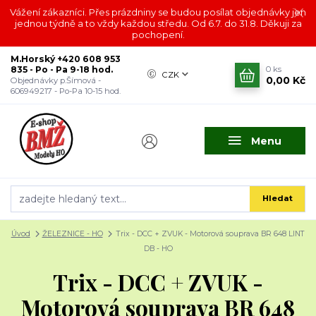
Vážení zákazníci. Přes prázdniny se budou posílat objednávky jen
jednou týdně a to vždy každou středu. Od 6.7. do 31.8. Děkuji za
pochopení.
M.Horský +420 608 953
835 - Po - Pa 9-18 hod.
0
ks
CZK
0,00 Kč
Objednávky p.Šímová -
606949217 - Po-Pa 10-15 hod.
Menu
Hledat
Úvod
ŽELEZNICE - HO
Trix - DCC + ZVUK - Motorová souprava BR 648 LINT
DB - HO
Trix - DCC + ZVUK -
Motorová souprava BR 648