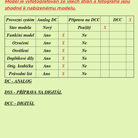
Model je vyfotografován ze všech stran a fotografie jsou
shodné k nabízenému modelu.
Provozní systém
Analog DC
Příprava na DCC
DCC
X
Stav modelu
Nový
Použitý
X
Funkční model
Ano
X
Ne
Ozvučení
Ano
X
Ne
Osvětlení
Ano
X
Ne
Doplňkové díly
Ano
X
Ne
Orig. krabička
Ano
X
Ne
Průvodní list
Ano
X
Ne
DC - ANALOG
DSS - PŘÍPRAVA NA DIGITÁL
DCC - DIGITÁL